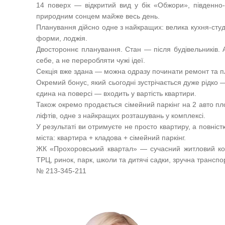
14 поверх — відкритий вид у бік «Обжори», південно-
природним сонцем майже весь день.
Планування дійсно одне з найкращих: велика кухня-студі
форми, лоджія.
Двостороннє планування. Стан — після будівельників. 
себе, а не переробляти чужі ідеї.
Секція вже здана — можна одразу починати ремонт та п
Окремий бонус, який сьогодні зустрічається дуже рідко —
єдина на поверсі — входить у вартість квартири.
Також окремо продається сімейний паркінг на 2 авто пл
ліфтів, одне з найкращих розташувань у комплексі.
У результаті ви отримуєте не просто квартиру, а повні
міста: квартира + кладова + сімейний паркінг.
ЖК «Прохоровський квартал» — сучасний житловий ком
ТРЦ, ринок, парк, школи та дитячі садки, зручна транспо
№ 213-345-211