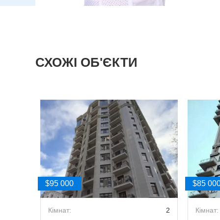
СХОЖІ ОБ'ЄКТИ
$95 000
$85 00
2
Кімнат:
2
Кімнат: