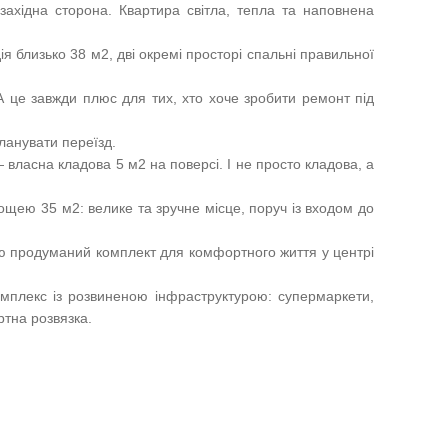
західна сторона. Квартира світла, тепла та наповнена
я близько 38 м2, дві окремі просторі спальні правильної
А це завжди плюс для тих, хто хоче зробити ремонт під
ланувати переїзд.
 власна кладова 5 м2 на поверсі. І не просто кладова, а
ощею 35 м2: велике та зручне місце, поруч із входом до
стю продуманий комплект для комфортного життя у центрі
плекс із розвиненою інфраструктурою: супермаркети,
ртна розвязка.