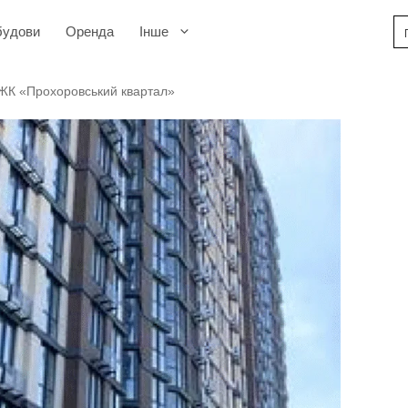
будови
Оренда
Інше
 ЖК «Прохоровський квартал»