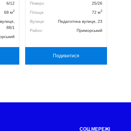
6/12
Поверх:
25/26
Поверх
2
2
68 м
Площа:
72 м
Площа
вулиця,
Вулиця:
Педагогічна вулиця, 23
Вулиця
88/1
Район:
Приморський
Район:
орський
Подивитися
СОЦ.МЕРЕЖІ