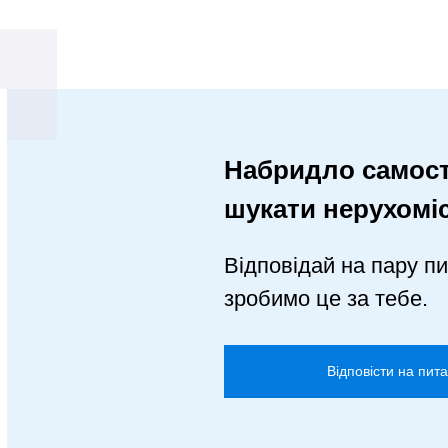
Набридло самост
шукати нерухомі
Відповідай на пару пи
зробимо це за тебе.
Відповісти на пит