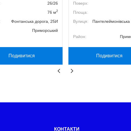
:
26/26
Поверх:
2
76 м
Площа:
:
Фонтанська дорога, 25И
Вулиця:
Пантелеймонівська 
Приморський
Район:
Прим
Подивитися
Подивитися
КОНТАКТИ