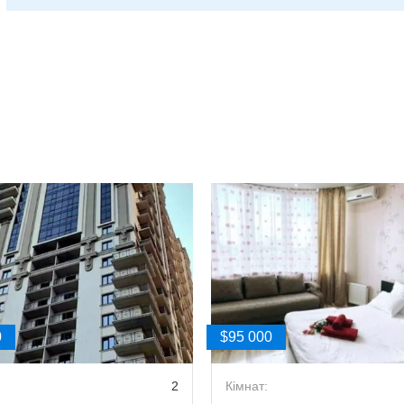
0
$95 000
2
Кімнат: