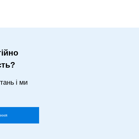
ійно
сть?
тань і ми
ання