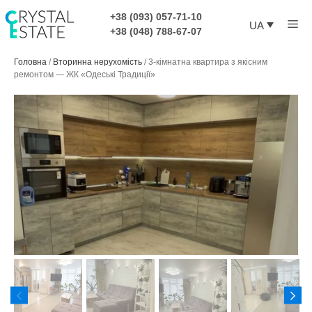
Перейти
+38 (093) 057-71-10
Ме
до
UA
+38 (048) 788-67-07
контенту
Головна
/
Вторинна нерухомість
/
3-кімнатна квартира з якісним
ремонтом — ЖК «Одеські Традиції»