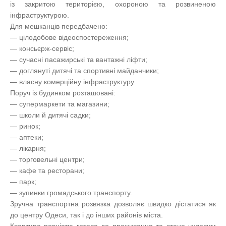
із закритою територією, охороною та розвиненою
інфраструктурою.
Для мешканців передбачено:
— цілодобове відеоспостереження;
— консьєрж-сервіс;
— сучасні пасажирські та вантажні ліфти;
— доглянуті дитячі та спортивні майданчики;
— власну комерційну інфраструктуру.
Поруч із будинком розташовані:
— супермаркети та магазини;
— школи й дитячі садки;
— ринок;
— аптеки;
— лікарня;
— торговельні центри;
— кафе та ресторани;
— парк;
— зупинки громадського транспорту.
Зручна транспортна розвязка дозволяє швидко дістатися як
до центру Одеси, так і до інших районів міста.
Квартира повністю готова до проживання та стане чудовим