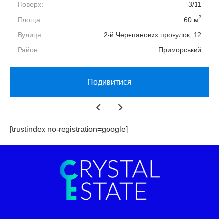
4
Поверх:
3/11
2
2
Площа:
60 м
2
Вулиця:
2-й Черепанових провулок, 12
й
Район:
Приморський
Подивитися
[trustindex no-registration=google]