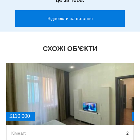
Відповісти на питання
СХОЖІ ОБ'ЄКТИ
$110 000
$
2
Кімнат:
2