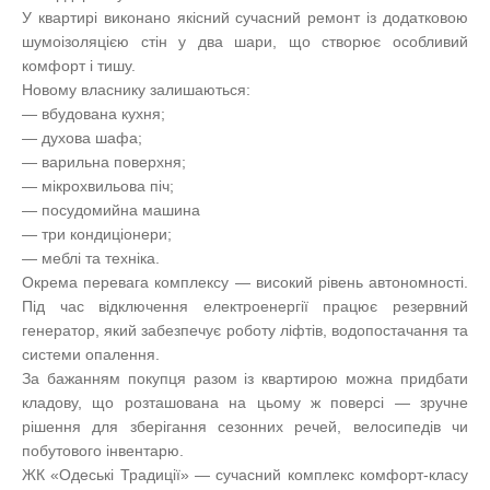
У квартирі виконано якісний сучасний ремонт із додатковою
шумоізоляцією стін у два шари, що створює особливий
комфорт і тишу.
Новому власнику залишаються:
— вбудована кухня;
— духова шафа;
— варильна поверхня;
— мікрохвильова піч;
— посудомийна машина
— три кондиціонери;
— меблі та техніка.
Окрема перевага комплексу — високий рівень автономності.
Під час відключення електроенергії працює резервний
генератор, який забезпечує роботу ліфтів, водопостачання та
системи опалення.
За бажанням покупця разом із квартирою можна придбати
кладову, що розташована на цьому ж поверсі — зручне
рішення для зберігання сезонних речей, велосипедів чи
побутового інвентарю.
ЖК «Одеські Традиції» — сучасний комплекс комфорт-класу