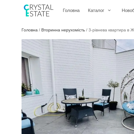
Перейти
до
Головна
Каталог
Ново
контенту
Головна
/
Вторинна нерухомість
/
3-рівнева квартира в 