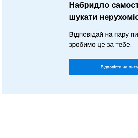
Набридло самост
шукати нерухомі
Відповідай на пару пи
зробимо це за тебе.
Відповісти на пит