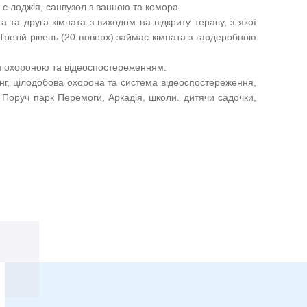
 є лоджія, санвузол з ванною та комора.
а та друга кімната з виходом на відкриту терасу, з якої
Третій рівень (20 поверх) займає кімната з гардеробною
з охороною та відеоспостереженням.
нг, цілодобова охорона та система відеоспостереження,
 Поруч парк Перемоги, Аркадія, школи. дитячи садочки,