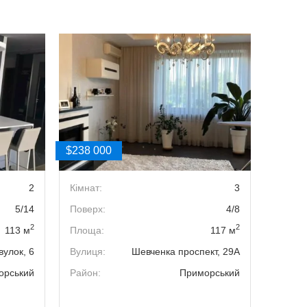
$238 000
$230 0
2
Кімнат:
3
Кімнат
5/14
Поверх:
4/8
Поверх
2
2
113 м
Площа:
117 м
Площа
вулок, 6
Вулиця:
Шевченка проспект, 29А
Вулиця
орський
Район:
Приморський
Район: