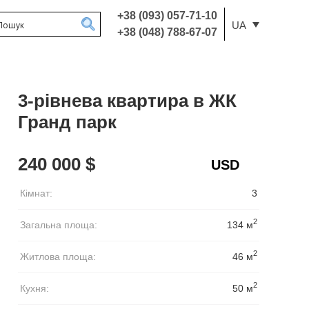
+38 (093) 057-71-10
UA
+38 (048) 788-67-07
3-рівнева квартира в ЖК
Гранд парк
240 000 $
Кімнат:
3
2
Загальна площа:
134 м
2
Житлова площа:
46 м
2
Кухня:
50 м