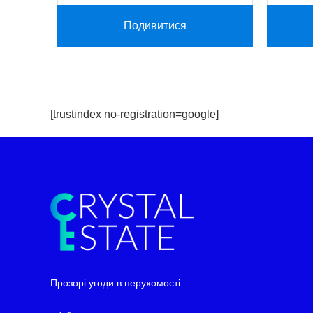
Подивитися
[trustindex no-registration=google]
Telegram
WhatsApp
Прозорі угоди в нерухомості
Facebook Messenger