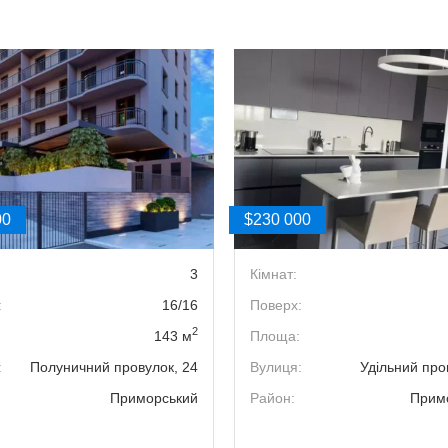
00
$230 000
3
Кімнат:
:
16/16
Поверх:
2
143 м
Площа:
:
Полуничний провулок, 24
Вулиця:
Удільний про
Приморський
Район:
Прим