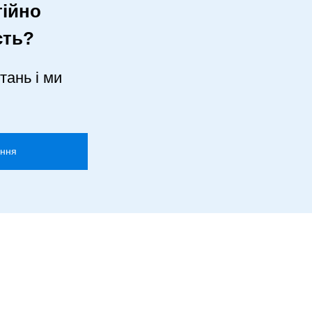
ійно
сть?
тань і ми
ання