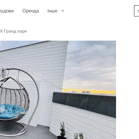
будови
Оренда
Інше
ЖК Гранд парк