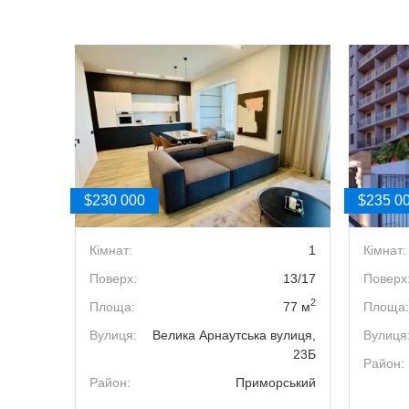
$230 000
$235 0
3
Кімнат:
1
Кімнат:
8/22
Поверх:
13/17
Поверх
2
2
31.7 м
Площа:
77 м
Площа:
вулиця,
Вулиця:
Велика Арнаутська вулиця,
Вулиця
18
23Б
Район:
рський
Район:
Приморський