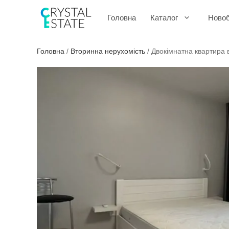
Перейти
до
Головна
Каталог
Ново
контенту
Головна
/
Вторинна нерухомість
/
Двокімнатна квартира 