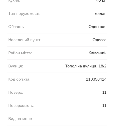
Кухня:
40 м
Тип нерухомості:
жилая
Область:
Одесская
Населений пункт:
Одесса
Район міста:
Київський
Вулиця:
Тополіна вулиця, 18/2
Код об'єкта:
213358414
Поверх:
11
Поверховість:
11
Вид на море:
-