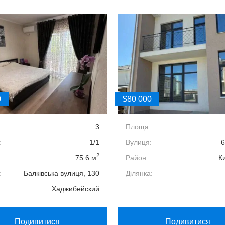
0
$80 000
3
Площа:
:
1/1
Вулиця:
6
2
75.6 м
Район:
К
:
Балківська вулиця, 130
Ділянка:
Хаджибейский
Подивитися
Подивитися