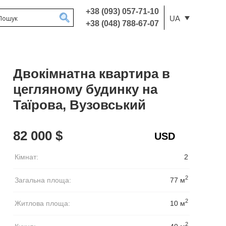
+38 (093) 057-71-10
UA
+38 (048) 788-67-07
Двокімнатна квартира в
цегляному будинку на
Таїрова, Вузовський
82 000 $
Кімнат:
2
2
Загальна площа:
77 м
2
Житлова площа:
10 м
2