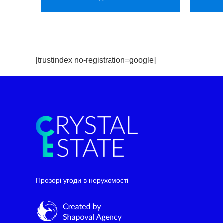
[trustindex no-registration=google]
Telegram
WhatsApp
Прозорі угоди в нерухомості
Facebook Messenger