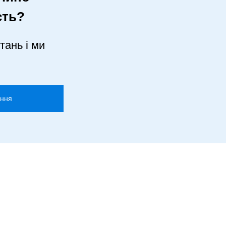
сть?
тань і ми
ання