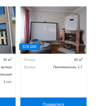
$78 000
$76 50
2
2
95 м
Площа:
80 м
Кімнат
 вулиця
Вулиця:
Прилиманська, 1-Г
Поверх
иївський
Площа
1 сот.
Вулиця
Район:
Подивитися