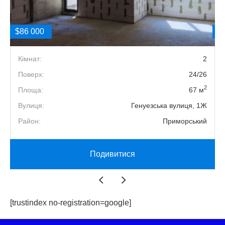
$86 000
$
2
Кімнат:
2
6
Поверх:
24/26
2
2
Площа:
67 м
a
Вулиця:
Генуезська вулиця, 1Ж
й
Район:
Приморський
Подивитися
[trustindex no-registration=google]