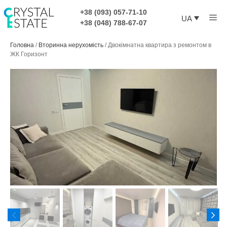
Перейти
+38 (093) 057-71-10
Ме
до
UA
+38 (048) 788-67-07
контенту
Головна
/
Вторинна нерухомість
/
Двокімнатна квартира з ремонтом в
ЖК Горизонт