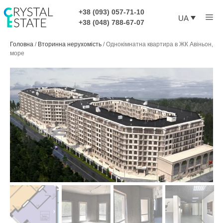
Перейти
+38 (093) 057-71-10
Ме
до
UA
+38 (048) 788-67-07
контенту
Головна
/
Вторинна нерухомість
/
Однокімнатна квартира в ЖК Авіньон,
море