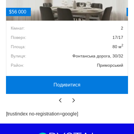
$56 000
$
3
Кімнат:
2
5
Поверх:
17/17
2
2
Площа:
80 м
А
Вулиця:
Фонтанська дорога, 30/32
й
Район:
Приморський
Подивитися
[trustindex no-registration=google]