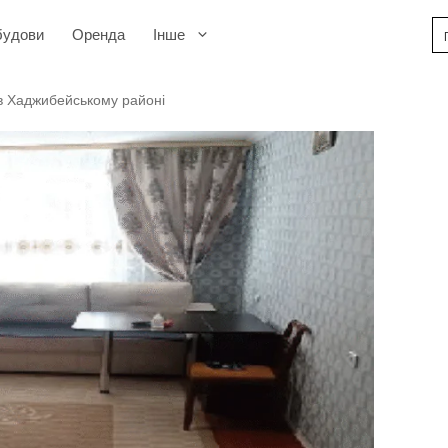
будови
Оренда
Інше
в Хаджибейському районі