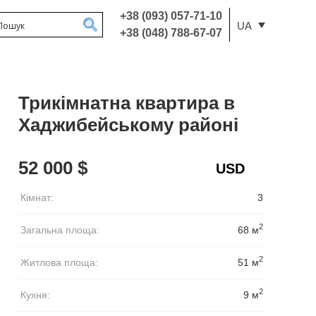
+38 (093) 057-71-10
UA
+38 (048) 788-67-07
Трикімнатна квартира в
Хаджибейському районі
52 000 $
Кімнат:
3
2
Загальна площа:
68 м
2
Житлова площа:
51 м
2
Кухня:
9 м