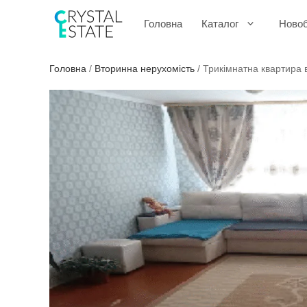
Перейти
до
Головна
Каталог
Ново
контенту
Головна
/
Вторинна нерухомість
/
Трикімнатна квартира 