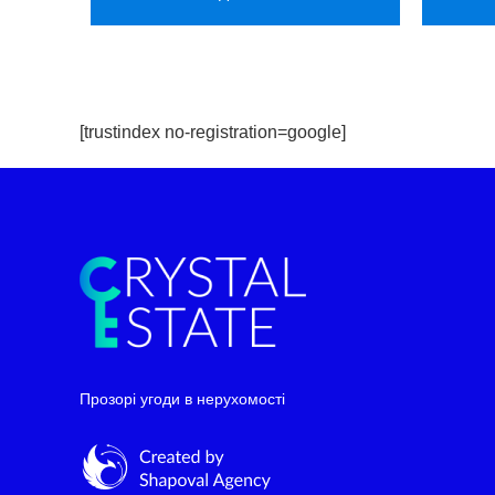
[trustindex no-registration=google]
Telegram
WhatsApp
Прозорі угоди в нерухомості
Facebook Messenger