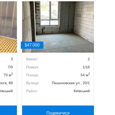
$47 000
$56 00
3
Кімнат:
2
Кімнат
7/9
Поверх:
1/16
Поверх
2
2
70 м
Площа:
54 м
Площа
ога, 88
Вулиця:
Пишоновская ул., 20/1
Вулиця
иївський
Район:
Київський
Район:
Подивитися