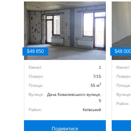
$48 850
$48 00
1
Кімнат:
1
Кімнат:
17/22
Поверх:
7/15
Поверх
2
2
43 м
Площа:
55 м
Площа:
иця, 3д
Вулиця:
Дача Ковалевського вулиця,
Вулиця
5
ейский
Район:
Район:
Київський
Подивитися