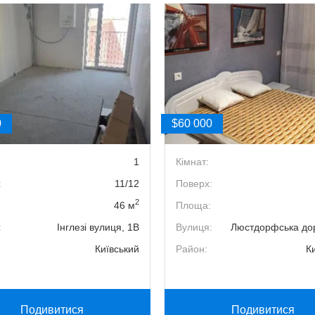
0
$60 000
1
Кімнат:
:
11/12
Поверх:
2
46 м
Площа:
:
Інглезі вулиця, 1В
Вулиця:
Люстдорфська дор
Київський
Район:
К
Подивитися
Подивитися