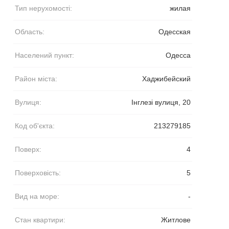
Тип нерухомості:
жилая
Область:
Одесская
Населений пункт:
Одесса
Район міста:
Хаджибейский
Вулиця:
Інглезі вулиця, 20
Код об'єкта:
213279185
Поверх:
4
Поверховість:
5
Вид на море:
-
Стан квартири:
Житлове