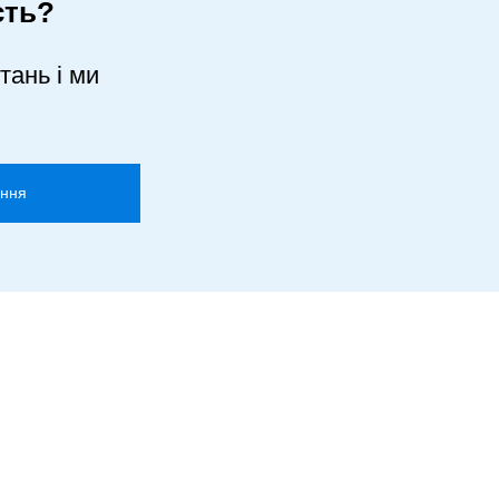
сть?
тань і ми
ання