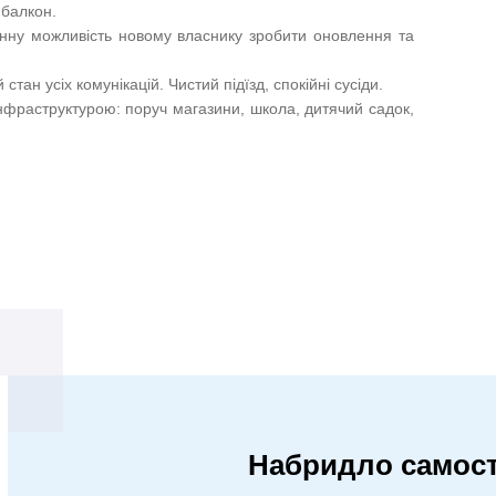
 балкон.
нну можливість новому власнику зробити оновлення та
ан усіх комунікацій. Чистий підїзд, спокійні сусіди.
нфраструктурою: поруч магазини, школа, дитячий садок,
Набридло самост