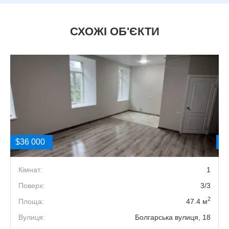
СХОЖІ ОБ'ЄКТИ
$36 000
$
1
Кімнат:
1
0
Поверх:
3/3
2
2
Площа:
47.4 м
а
Вулиця:
Болгарська вулиця, 18