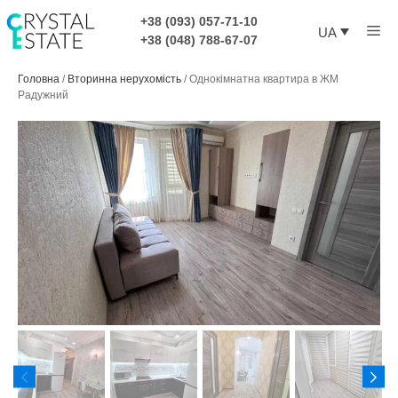
Перейти
+38 (093) 057-71-10
Ме
до
UA
+38 (048) 788-67-07
контенту
Головна
/
Вторинна нерухомість
/
Однокімнатна квартира в ЖМ
Радужний