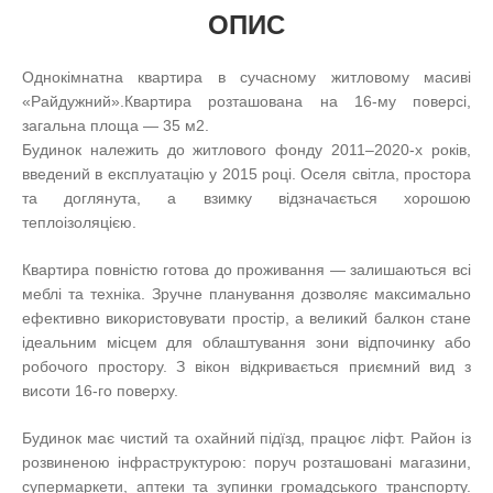
ОПИС
Однокімнатна квартира в сучасному житловому масиві
«Райдужний».Квартира розташована на 16-му поверсі,
загальна площа — 35 м2.
Будинок належить до житлового фонду 2011–2020-х років,
введений в експлуатацію у 2015 році. Оселя світла, простора
та доглянута, а взимку відзначається хорошою
теплоізоляцією.
Квартира повністю готова до проживання — залишаються всі
меблі та техніка. Зручне планування дозволяє максимально
ефективно використовувати простір, а великий балкон стане
ідеальним місцем для облаштування зони відпочинку або
робочого простору. З вікон відкривається приємний вид з
висоти 16-го поверху.
Будинок має чистий та охайний підїзд, працює ліфт. Район із
розвиненою інфраструктурою: поруч розташовані магазини,
супермаркети, аптеки та зупинки громадського транспорту.