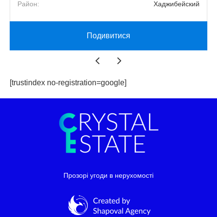
й
Район:
Хаджибейский
Подивитися
[trustindex no-registration=google]
Прозорі угоди в нерухомості