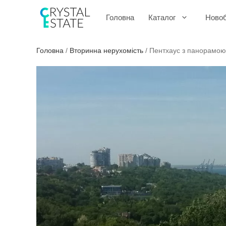
Перейти
до
Головна
Каталог
Ново
контенту
Головна
/
Вторинна нерухомість
/
Пентхаус з панорамою