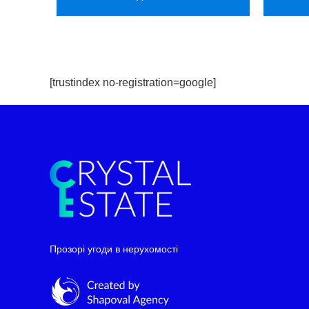
[trustindex no-registration=google]
Telegram
WhatsApp
Прозорі угоди в нерухомості
Facebook Messenger