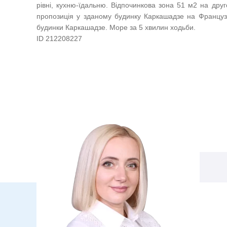
рівні, кухню-їдальню. Відпочинкова зона 51 м2 на дру
пропозиція у зданому будинку Каркашадзе на Французь
будинки Каркашадзе. Море за 5 хвилин ходьби.
ID 212208227