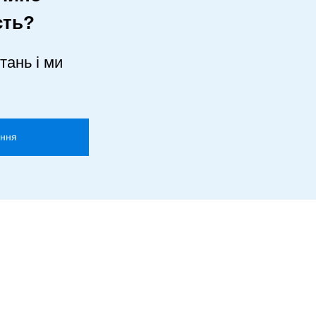
сть?
тань і ми
ання