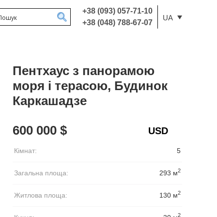
+38 (093) 057-71-10
UA
+38 (048) 788-67-07
Пентхаус з панорамою
моря і терасою, Будинок
Каркашадзе
600 000 $
Кімнат:
5
2
Загальна площа:
293 м
2
Житлова площа:
130 м
2