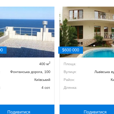
00
$600 000
2
400 м
Площа:
:
Фонтанська дорога, 100
Вулиця:
Львівська в
Київський
Район:
К
:
4 сот.
Ділянка:
Подивитися
Подивитися