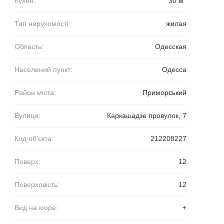
Кухня:
30 м
Тип нерухомості:
жилая
Область:
Одесская
Населений пункт:
Одесса
Район міста:
Приморський
Вулиця:
Каркашадзе провулок, 7
Код об'єкта:
212208227
Поверх:
12
Поверховість:
12
Вид на море:
+