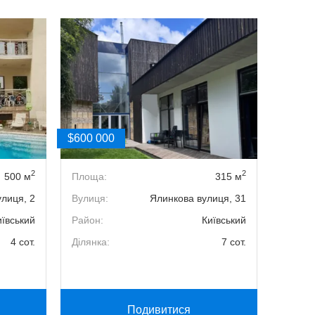
$600 000
$600 0
2
2
500 м
Площа:
315 м
Кімнат
улиця, 2
Вулиця:
Ялинкова вулиця, 31
Поверх
иївський
Район:
Київський
Площа
4 сот.
Ділянка:
7 сот.
Вулиця
Район:
Подивитися