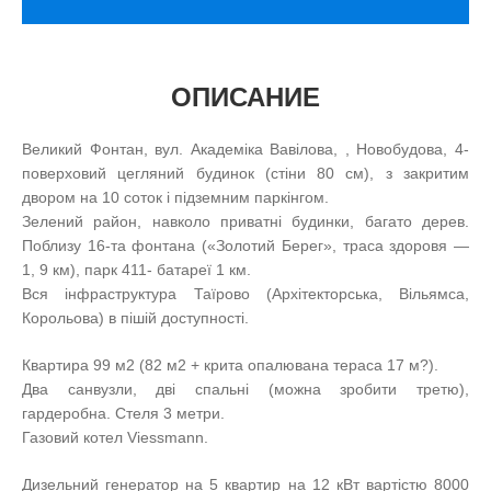
ОПИСАНИЕ
Великий Фонтан, вул. Академіка Вавілова, , Новобудова, 4-
поверховий цегляний будинок (стіни 80 см), з закритим
двором на 10 соток і підземним паркінгом.
Зелений район, навколо приватні будинки, багато дерев.
Поблизу 16-та фонтана («Золотий Берег», траса здоровя —
1, 9 км), парк 411- батареї 1 км.
Вся інфраструктура Таїрово (Архітекторська, Вільямса,
Корольова) в пішій доступності.
Квартира 99 м2 (82 м2 + крита опалювана тераса 17 м?).
Два санвузли, дві спальні (можна зробити третю),
гардеробна. Стеля 3 метри.
Газовий котел Viessmann.
Дизельний генератор на 5 квартир на 12 кВт вартістю 8000