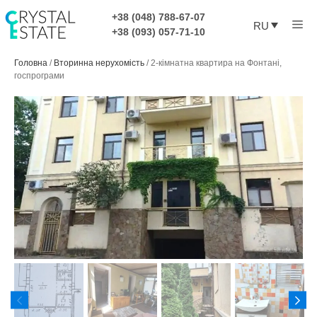
Перейти
+38 (048) 788-67-07
Ме
к
RU
+38 (093) 057-71-10
содержимому
Головна
/
Вторинна нерухомість
/
2-кімнатна квартира на Фонтані,
госпрограми