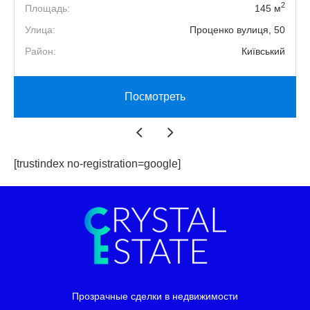
2
2
Площадь:
145 м
2
Улица:
Проценко вулиця, 50
й
Район:
Київський
Посмотреть
[trustindex no-registration=google]
Прозрачные сделки в недвижимости