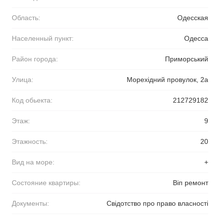
Область:
Одесская
Населенный пункт:
Одесса
Район города:
Приморський
Улица:
Морехідний провулок, 2а
Код обьекта:
212729182
Этаж:
9
Этажность:
20
Вид на море:
+
Состояние квартиры:
Віп ремонт
Документы:
Свідотство про право власності