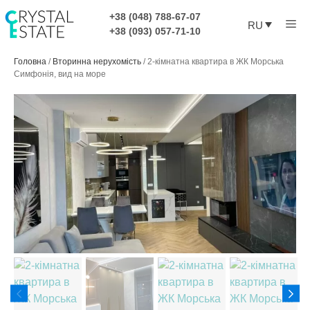
Перейти
+38 (048) 788-67-07
Ме
к
RU
+38 (093) 057-71-10
содержимому
Головна
/
Вторинна нерухомість
/
2-кімнатна квартира в ЖК Морська
Симфонія, вид на море