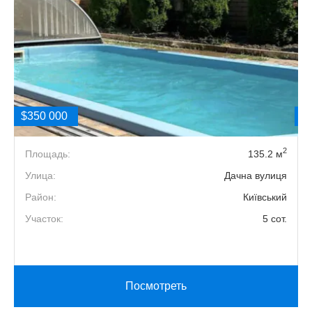
$350 000
$
2
2
Площадь:
135.2 м
Г
Улица:
Дачна вулиця
й
Район:
Київський
.
Участок:
5 сот.
Посмотреть