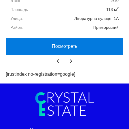
4
Этаж:
2/10
2
2
Площадь:
113 м
2
Улица:
Літературна вулиця, 1А
й
Район:
Приморський
Посмотреть
[trustindex no-registration=google]