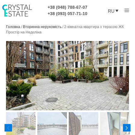
Перейти
+38 (048) 788-67-07
Ме
к
RU
+38 (093) 057-71-10
содержимому
Головна
/
Вторинна нерухомість
/
2-кімнатна квартира з терасою ЖК
Простір на Недєліна