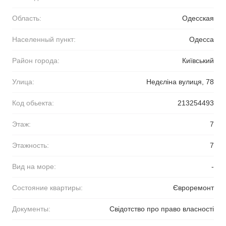
Область:
Одесская
Населенный пункт:
Одесса
Район города:
Київський
Улица:
Недєліна вулиця, 78
Код обьекта:
213254493
Этаж:
7
Этажность:
7
Вид на море:
-
Состояние квартиры:
Євроремонт
Документы:
Свідотство про право власності