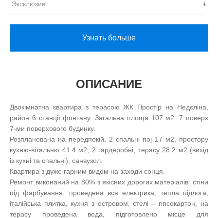
Эксклюзив:
+
Узнать больше
ОПИСАНИЕ
Двокімнатна квартира з терасою ЖК Простір на Недєліна,
район 6 станції фонтану. Загальна площа 107 м2. 7 поверх
7-ми поверхового будинку.
Розпланована на передпокій, 2 спальні поj 17 м2, простору
кухню-вітальню 41.4 м2, 2 гардеробні, терасу 28.2 м2 (вихід
із кухні та спальні), санвузол.
Квартира з дуже гарним видом на заходи сонця.
Ремонт виконаний на 80% з якісних дорогих матеріалів: стіни
під фарбування, проведена вся електрика, тепла підлога,
італійська плитка, кухня з островом, стелі – гіпсокартон, на
терасу проведена вода, підготовлено місце для