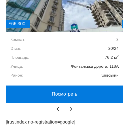
$66 300
$
3
Комнат:
2
0
Этаж:
20/24
2
2
Площадь:
76.2 м
4
Улица:
Фонтанська дорога, 118А
й
Район:
Київський
Посмотреть
[trustindex no-registration=google]