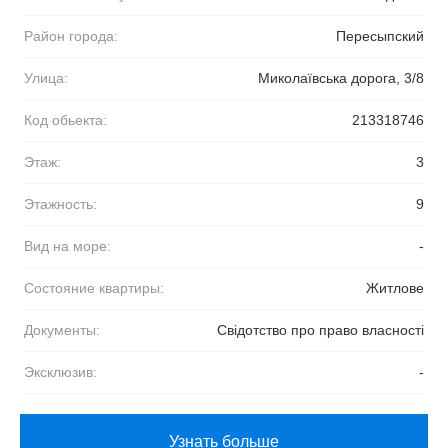
Район города:
Пересыпский
Улица:
Миколаївська дорога, 3/8
Код обьекта:
213318746
Этаж:
3
Этажность:
9
Вид на море:
-
Состояние квартиры:
Житлове
Документы:
Свідотство про право власності
Эксклюзив:
-
Узнать больше