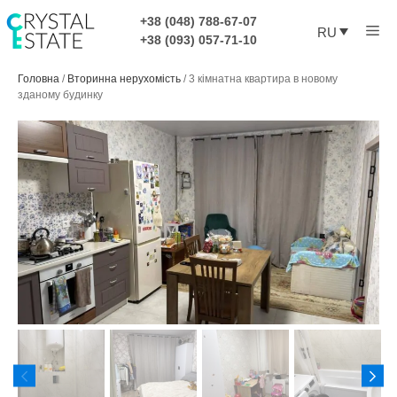
Перейти
+38 (048) 788-67-07
Ме
к
RU
+38 (093) 057-71-10
содержимому
Головна
/
Вторинна нерухомість
/
3 кімнатна квартира в новому
зданому будинку