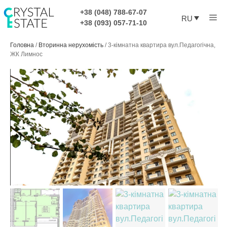
Перейти
+38 (048) 788-67-07
Ме
к
RU
+38 (093) 057-71-10
содержимому
Головна
/
Вторинна нерухомість
/
3-кімнатна квартира вул.Педагогічна,
ЖК Лимнос