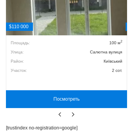
$110 000
$
2
2
Площадь:
100 м
1
Улица:
Салютна вулиця
2
Район:
Київський
2
Участок:
2 сот.
й
Посмотреть
[trustindex no-registration=google]