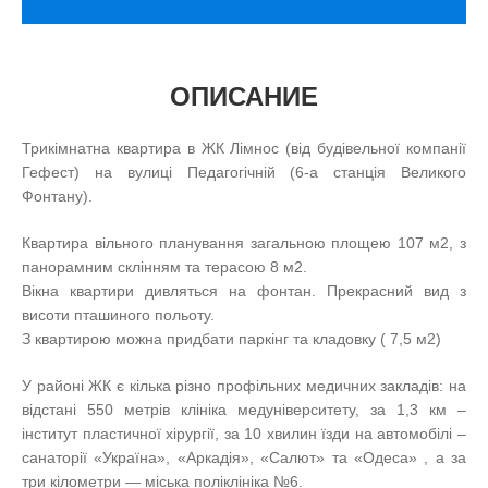
ОПИСАНИЕ
Трикімнатна квартира в ЖК Лімнос (від будівельної компанії
Гефест) на вулиці Педагогічній (6-а станція Великого
Фонтану).
Квартира вільного планування загальною площею 107 м2, з
панорамним склінням та терасою 8 м2.
Вікна квартири дивляться на фонтан. Прекрасний вид з
висоти пташиного польоту.
З квартирою можна придбати паркінг та кладовку ( 7,5 м2)
У районі ЖК є кілька різно профільних медичних закладів: на
відстані 550 метрів клініка медуніверситету, за 1,3 км –
інститут пластичної хірургії, за 10 хвилин їзди на автомобілі –
санаторії «Україна», «Аркадія», «Салют» та «Одеса» , а за
три кілометри — міська поліклініка №6.