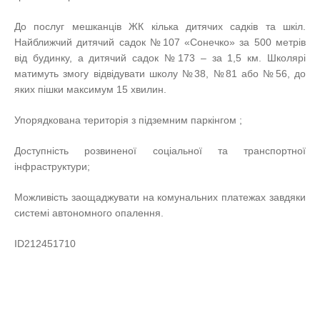
До послуг мешканців ЖК кілька дитячих садків та шкіл.
Найближчий дитячий садок №107 «Сонечко» за 500 метрів
від будинку, а дитячий садок №173 – за 1,5 км. Школярі
матимуть змогу відвідувати школу №38, №81 або №56, до
яких пішки максимум 15 хвилин.
Упорядкована територія з підземним паркінгом ;
Доступність розвиненої соціальної та транспортної
інфраструктури;
Можливість заощаджувати на комунальних платежах завдяки
системі автономного опалення.
ID212451710