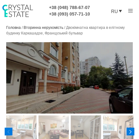
Перейти
+38 (048) 788-67-07
Ме
к
RU
+38 (093) 057-71-10
содержимому
Головна
/
Вторинна нерухомість
/
Двокімнатна квартира в елітному
будинку Каркашадзе, Французький бульвар