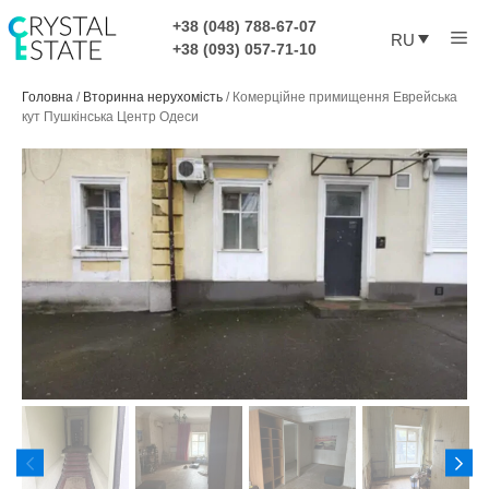
Перейти
+38 (048) 788-67-07
Ме
к
RU
+38 (093) 057-71-10
содержимому
Головна
/
Вторинна нерухомість
/
Комерційне примищення Еврейська
кут Пушкінська Центр Одеси