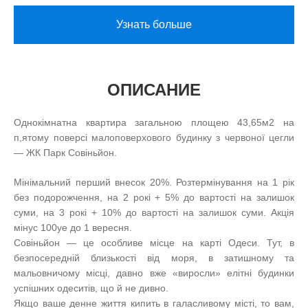
Узнать больше
ОПИСАНИЕ
Однокімнатна квартира загальною площею 43,65м2 на
п,ятому поверсі малоповерхового будинку з червоної цегли
— ЖК Парк Совіньйон.
Мінімальний перший внесок 20%. Розтермінування на 1 рік
без подорожчення, на 2 рокі + 5% до вартості на залишок
суми, на 3 рокі + 10% до вартості на залишок суми. Акція
мінус 100уе до 1 вересня.
Совіньйон — це особливе місце на карті Одеси. Тут, в
безпосередній близькості від моря, в затишному та
мальовничому місці, давно вже «виросли» елітні будинки
успішних одеситів, що й не дивно.
Якщо ваше денне життя кипить в галасливому місті, то вам,