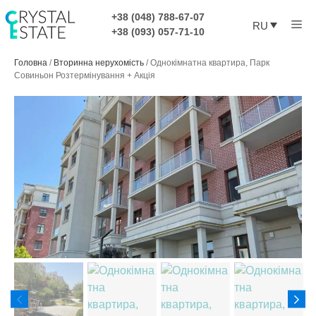
Перейти
+38 (048) 788-67-07
Ме
к
RU
+38 (093) 057-71-10
содержимому
Головна
/
Вторинна нерухомість
/
Однокімнатна квартира, Парк
Совиньон Розтермінування + Акція