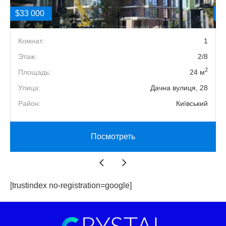
$33 000
$
1
Комнат:
1
9
Этаж:
2/8
2
2
Площадь:
24 м
1
Улица:
Дачна вулиця, 28
й
Район:
Київський
Посмотреть
[trustindex no-registration=google]