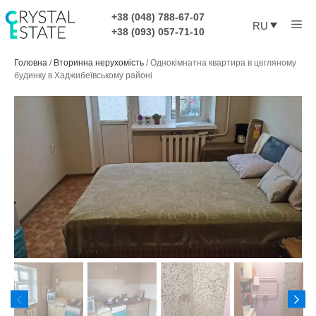
Перейти
+38 (048) 788-67-07
Ме
к
RU
+38 (093) 057-71-10
содержимому
Головна
/
Вторинна нерухомість
/
Однокімнатна квартира в цегляному
будинку в Хаджибеївському районі