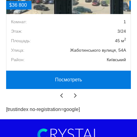
$36 800
$
1
Комнат:
1
3
Этаж:
3/24
2
2
Площадь:
45 м
4
Улица:
Жаботинського вулиця, 54А
й
Район:
Київський
Посмотреть
[trustindex no-registration=google]