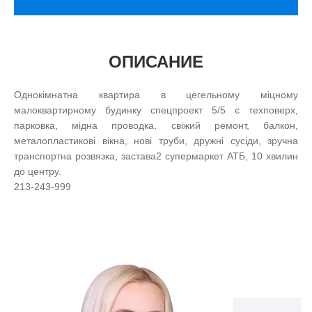
ОПИСАНИЕ
Однокімнатна квартира в цегельному міцному
малоквартирному будинку спецпроект 5/5 є техповерх,
парковка, мідна проводка, свіжий ремонт, балкон,
металопластикові вікна, нові труби, дружні сусіди, зручна
транспортна розвязка, застава2 супермаркет АТБ, 10 хвилин
до центру.
213-243-999