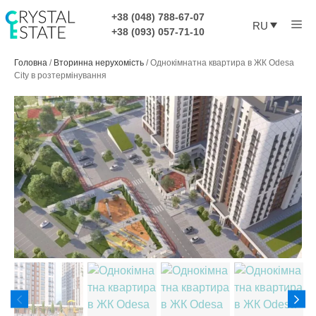
Перейти
+38 (048) 788-67-07
Ме
к
RU
+38 (093) 057-71-10
содержимому
Головна
/
Вторинна нерухомість
/
Однокімнатна квартира в ЖК Odesa
City в розтермінування