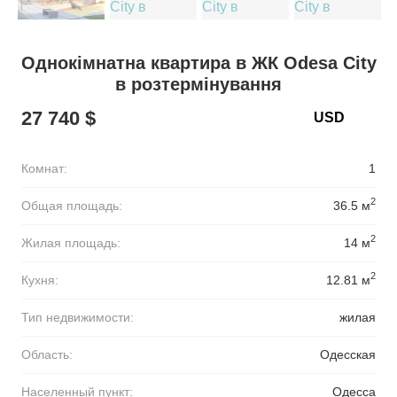
Однокімнатна квартира в ЖК Odesa City
в розтермінування
27 740 $
Комнат:
1
2
Общая площадь:
36.5 м
2
Жилая площадь:
14 м
2
Кухня:
12.81 м
Тип недвижимости:
жилая
Область:
Одесская
Населенный пункт:
Одесса