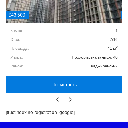
$43 500
$
1
Комнат:
1
1
Этаж:
7/16
2
2
Площадь:
41 м
1
Улица:
Прохорівська вулиця, 40
й
Район:
Хаджибейский
Посмотреть
[trustindex no-registration=google]