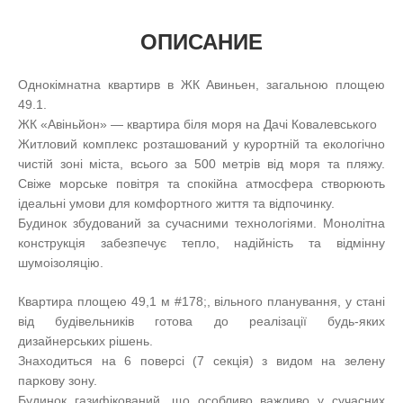
ОПИСАНИЕ
Однокімнатна квартирв в ЖК Авиньен, загальною площею
49.1.
ЖК «Авіньйон» — квартира біля моря на Дачі Ковалевського
Житловий комплекс розташований у курортній та екологічно
чистій зоні міста, всього за 500 метрів від моря та пляжу.
Свіже морське повітря та спокійна атмосфера створюють
ідеальні умови для комфортного життя та відпочинку.
Будинок збудований за сучасними технологіями. Монолітна
конструкція забезпечує тепло, надійність та відмінну
шумоізоляцію.
Квартира площею 49,1 м #178;, вільного планування, у стані
від будівельників готова до реалізації будь-яких
дизайнерських рішень.
Знаходиться на 6 поверсі (7 секція) з видом на зелену
паркову зону.
Будинок газифікований, що особливо важливо у сучасних