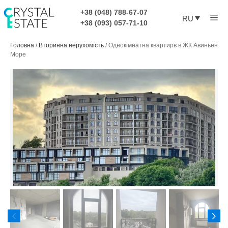
Перейти
+38 (048) 788-67-07
Ме
к
RU
+38 (093) 057-71-10
содержимому
Головна
/
Вторинна нерухомість
/
Однокімнатна квартирв в ЖК Авиньен
Море