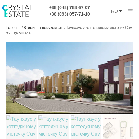
Перейти
+38 (048) 788-67-07
Ме
к
RU
+38 (093) 057-71-10
содержимому
Головна
/
Вторинна нерухомість
/
Таунхаус у коттеджному містечку Cuv
#233;e Village