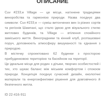
ОПИСАНИЕ
Cuv #233;e Village — це місце, натхнене традиціями
виноробства та гармонією природи. Назва поєднує два
символи: Cuv #233;e — суміш витончених вин із різних сортів
та регіонів Шампані, що стало ідеєю для візуального стилю
житлових будинків, та Village — втілення спокійного
заміського життя. Виноградники та кінний клуб, розташовані
поруч, доповнюють атмосферу вишуканості та єднання з
природою.
В містечку спроектовано 62 будинки з просторою
прибудинковою територією та басейном на території.
Це ідеальне місце для родин з дітьми, творчих особистостей і
тих, хто шукає баланс між міським комфортом і спокоєм
природи. Концепція поєднує сучасний дизайн, екологічні
матеріали та енергоефективні рішення для довговічного й
безпечного житла.
ID 22-416-911