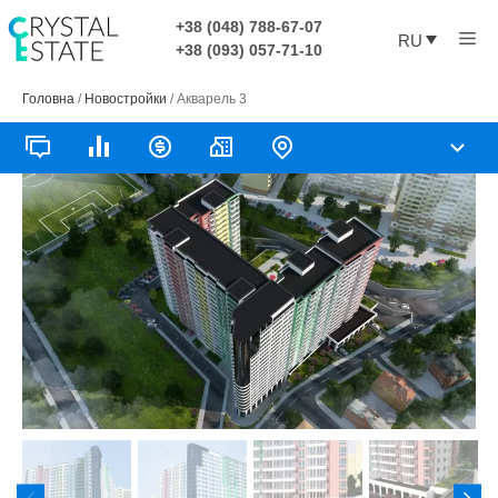
Перейти
+38 (048) 788-67-07
Ме
к
RU
+38 (093) 057-71-10
содержимому
Головна
/
Новостройки
/
Акварель 3